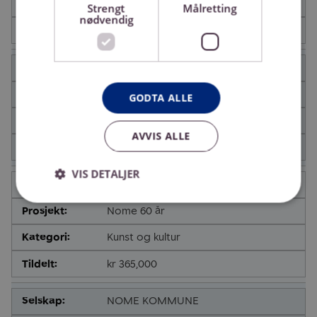
Næringsutvikling
Strengt
Målretting
nødvendig
kr 126,000
VISIT BØ AS
Nome i bilder
GODTA ALLE
Annet
AVVIS ALLE
kr 1,550,000
VIS DETALJER
NOME KOMMUNE
Nome 60 år
Kunst og kultur
kr 365,000
NOME KOMMUNE