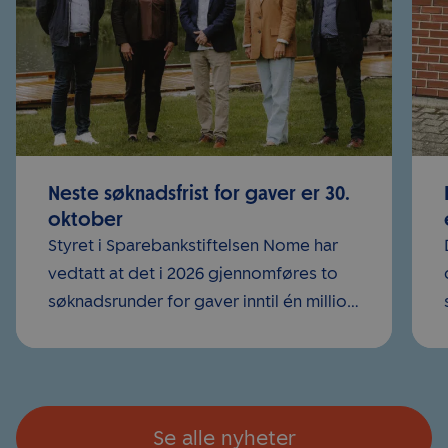
Neste søknadsfrist for gaver er 30.
oktober
Styret i Sparebankstiftelsen Nome har
vedtatt at det i 2026 gjennomføres to
søknadsrunder for gaver inntil én million
kroner. Årets første søknadsfrist var 20.
mars, og mange lag og foreninger i
kommunen benyttet anledningen til...
Se alle nyheter