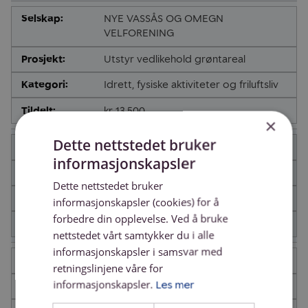
NYE VASSÅS OG OMEGN
VELFORENING
Utstyr vedlikehold grøntareal
Idrett, fysiske aktiviteter og friluftsliv
kr 13,500
×
Dette nettstedet bruker
NOME KOMMUNE
informasjonskapsler
Sykler Lunde 10-årige skole
Dette nettstedet bruker
Idrett, fysiske aktiviteter og friluftsliv
informasjonskapsler (cookies) for å
forbedre din opplevelse. Ved å bruke
kr 42,780
nettstedet vårt samtykker du i alle
informasjonskapsler i samsvar med
NOME VEKST AS
retningslinjene våre for
informasjonskapsler.
Les mer
Lunde kompetansehus