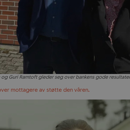
 og Guri Ramtoft gleder seg over bankens gode resultater
 over mottagere av støtte den våren
.