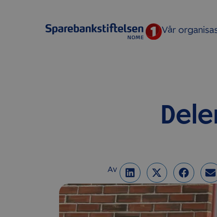
Vår organisa
Deler
Av