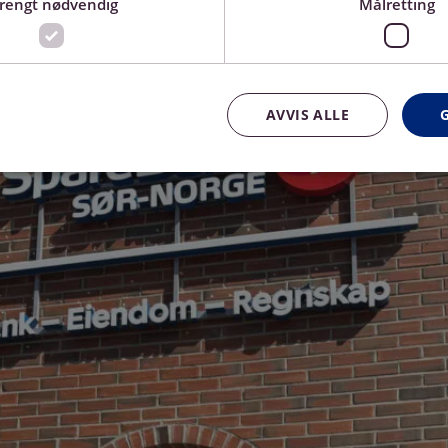
trengt nødvendig
Målretting
i i SpareBank 1 Sør-Norge gleder oss til å være med, 
AVVIS ALLE