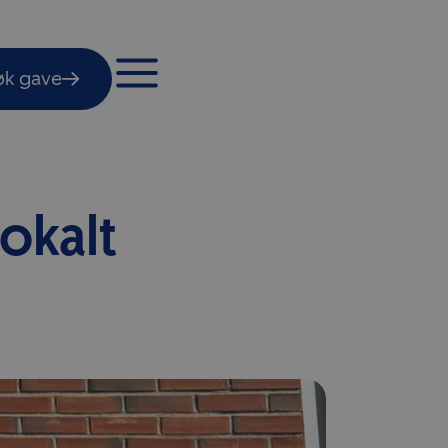
øk gave
lokalt