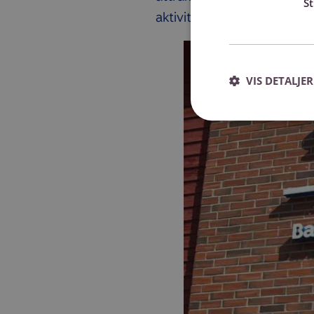
S
aktivitet i regionen, og v
VIS DETALJER