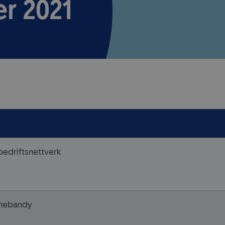
r 2021
bedriftsnettverk
innebandy