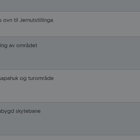
 ovn til Jernutstillinga
ling av området
Gapahuk og turområde
åbygd skytebane