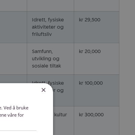
Idrett, fysiske
kr 29,500
aktiviteter og
friluftsliv
Samfunn,
kr 20,000
utvikling og
sosiale tiltak
Idrett, fysiske
kr 100,000
×
aktiviteter og
friluftsliv
e. Ved å bruke
mest
ene våre for
Kunst og kultur
kr 300,000