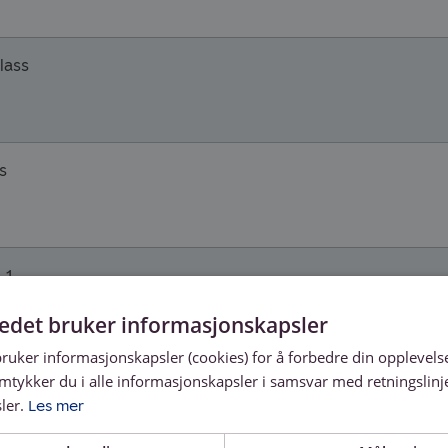
lass
s
 1
tedet bruker informasjonskapsler
bruker informasjonskapsler (cookies) for å forbedre din opplevels
ne» ei undersøking av kulturminne på botnen av Noregs 
amtykker du i alle informasjonskapsler i samsvar med retningslinj
 gjennom tidene - Norsjø, forprosjekt/ kartlegging
ler.
Les mer