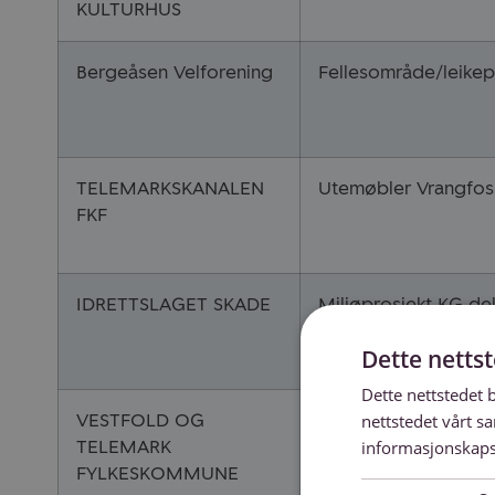
KULTURHUS
Bergeåsen Velforening
Fellesområde/leikep
TELEMARKSKANALEN
Utemøbler Vrangfos
FKF
IDRETTSLAGET SKADE
Miljøprosjekt KG del
Dette netts
Dette nettstedet 
VESTFOLD OG
«Gå ned som eit bry
nettstedet vårt s
TELEMARK
trafikkerte vassdrag
informasjonskaps
FYLKESKOMMUNE