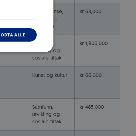
Kompetanse,
kr 63,000
utdanning,
forskning
GODTA ALLE
Samfunn,
kr 1,906,000
utvikling og
sosiale tiltak
Kunst og kultur
kr 66,000
Samfunn,
kr 485,000
utvikling og
sosiale tiltak