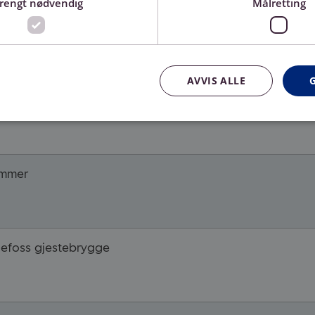
trengt nødvendig
Målretting
efagarbeidere
AVVIS ALLE
ommer
lefoss gjestebrygge