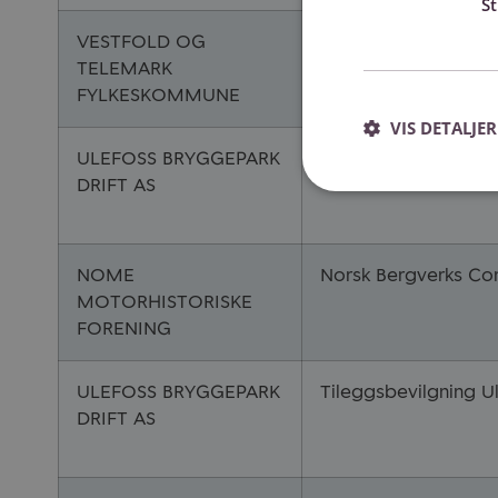
S
VESTFOLD OG
Morgendagens hels
TELEMARK
FYLKESKOMMUNE
VIS DETALJER
ULEFOSS BRYGGEPARK
Badepark Ulefoss
DRIFT AS
NOME
Norsk Bergverks C
MOTORHISTORISKE
FORENING
ULEFOSS BRYGGEPARK
Tileggsbevilgning U
DRIFT AS