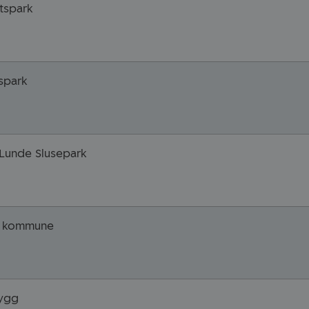
tspark
tspark
Lunde Slusepark
e kommune
bygg