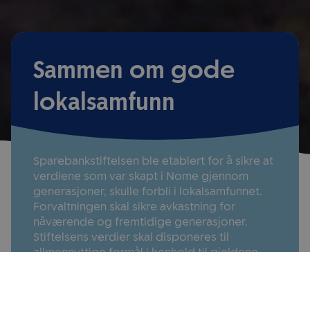
Sammen om gode
lokalsamfunn
Sparebankstiftelsen ble etablert for å sikre at
verdiene som var skapt i Nome gjennom
generasjoner, skulle forbli i lokalsamfunnet.
Forvaltningen skal sikre avkastning for
nåværende og fremtidige generasjoner.
Stiftelsens verdier skal disponeres til
allmennyttige formål i henhold til gjeldene
lovverk.