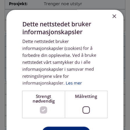
Trenger noe utstyr
×
Idrett, fysiske aktiviteter og friluftsliv
Dette nettstedet bruker
kr 50,000
informasjonskapsler
ULEFOSS SPORTSFORENING
Dette nettstedet bruker
informasjonskapsler (cookies) for å
Utstyr turngruppa
forbedre din opplevelse. Ved å bruke
nettstedet vårt samtykker du i alle
Idrett, fysiske aktiviteter og friluftsliv
informasjonskapsler i samsvar med
kr 100,000
retningslinjene våre for
informasjonskapsler.
Les mer
ULEFOSS SPORTSFORENING
Strengt
Målretting
Fotballmål
nødvendig
Idrett, fysiske aktiviteter og friluftsliv
kr 100,000