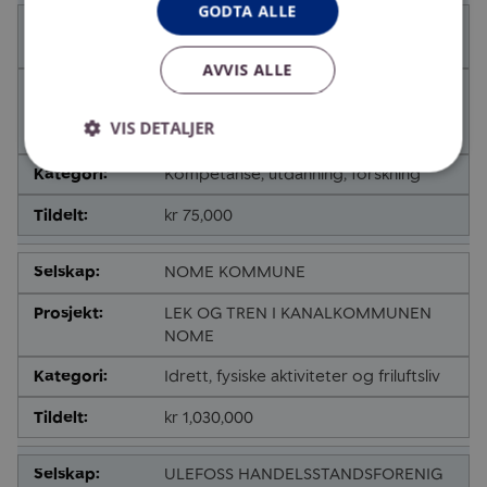
GODTA ALLE
VESTFOLD OG TELEMARK
FYLKESKOMMUNE
AVVIS ALLE
Formidling av kanalhistorien til barn
og unge gjennom
VIS DETALJER
www.skiensvassdraget.no
Kompetanse, utdanning, forskning
kr 75,000
NOME KOMMUNE
LEK OG TREN I KANALKOMMUNEN
NOME
Idrett, fysiske aktiviteter og friluftsliv
kr 1,030,000
ULEFOSS HANDELSSTANDSFORENIG