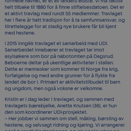
formelle navnet, er et av landets eldste. Vi må faktisk
helt tilbake til 1880 for å finne stiftelsesdatoen. Det er
et aktivt travlag med rundt 55 medlemmer. Travlaget
har i flere år hatt tradisjon for å ta samfunnsansvar, og
tilrettelegge for at stadig nye brukere får bli kjent
med hestene.
I 2015 inngikk travlaget et samarbeid med UDI.
Samarbeidet innebærer at travlaget tar imot
asylsøkere som bor på nabotomten på Dagsrud.
Beboerne deltar på ukentlige aktiviteter i stallen.
Dette er mennesker som kommer til Norge fra krig,
forfølgelse og med andre grunner for å flykte fra
landet de bor i. Primært er aktivitetstilbudet til barn
og ungdom, men også voksne er velkomne.
Kristin er i dag leder i travlaget, og sammen med
travlagets bærebjelke, Anette Knutsen (36), er hun
den som koordinerer UDI-prosjektet.
– Her jobber vi sammen om stell, måking, børsting av
hestene, og selvsagt ridning og kjøring. Vi arrangerer