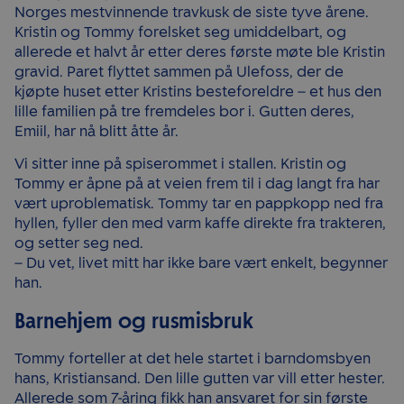
Norges mestvinnende travkusk de siste tyve årene.
Kristin og Tommy forelsket seg umiddelbart, og
allerede et halvt år etter deres første møte ble Kristin
gravid. Paret flyttet sammen på Ulefoss, der de
kjøpte huset etter Kristins besteforeldre – et hus den
lille familien på tre fremdeles bor i. Gutten deres,
Emiil, har nå blitt åtte år.
Vi sitter inne på spiserommet i stallen. Kristin og
Tommy er åpne på at veien frem til i dag langt fra har
vært uproblematisk. Tommy tar en pappkopp ned fra
hyllen, fyller den med varm kaffe direkte fra trakteren,
og setter seg ned.
– Du vet, livet mitt har ikke bare vært enkelt, begynner
han.
Barnehjem og rusmisbruk
Tommy forteller at det hele startet i barndomsbyen
hans, Kristiansand. Den lille gutten var vill etter hester.
Allerede som 7-åring fikk han ansvaret for sin første