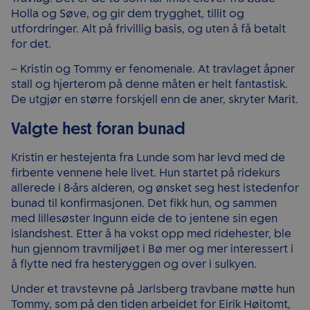
Holla og Søve, og gir dem trygghet, tillit og
utfordringer. Alt på frivillig basis, og uten å få betalt
for det.
– Kristin og Tommy er fenomenale. At travlaget åpner
stall og hjerterom på denne måten er helt fantastisk.
De utgjør en større forskjell enn de aner, skryter Marit.
Valgte hest foran bunad
Kristin er hestejenta fra Lunde som har levd med de
firbente vennene hele livet. Hun startet på ridekurs
allerede i 8-års alderen, og ønsket seg hest istedenfor
bunad til konfirmasjonen. Det fikk hun, og sammen
med lillesøster Ingunn eide de to jentene sin egen
islandshest. Etter å ha vokst opp med ridehester, ble
hun gjennom travmiljøet i Bø mer og mer interessert i
å flytte ned fra hesteryggen og over i sulkyen.
Under et travstevne på Jarlsberg travbane møtte hun
Tommy, som på den tiden arbeidet for Eirik Høitomt,