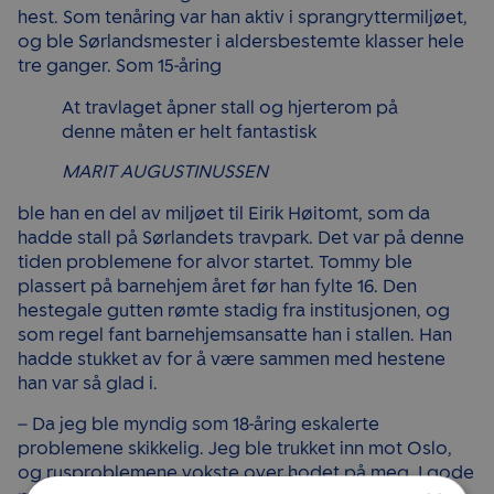
hest. Som tenåring var han aktiv i sprangryttermiljøet,
og ble Sørlandsmester i aldersbestemte klasser hele
tre ganger. Som 15-åring
At travlaget åpner stall og hjerterom på
denne måten er helt fantastisk
MARIT AUGUSTINUSSEN
ble han en del av miljøet til Eirik Høitomt, som da
hadde stall på Sørlandets travpark. Det var på denne
tiden problemene for alvor startet. Tommy ble
plassert på barnehjem året før han fylte 16. Den
hestegale gutten rømte stadig fra institusjonen, og
som regel fant barnehjemsansatte han i stallen. Han
hadde stukket av for å være sammen med hestene
han var så glad i.
– Da jeg ble myndig som 18-åring eskalerte
problemene skikkelig. Jeg ble trukket inn mot Oslo,
og rusproblemene vokste over hodet på meg. I gode