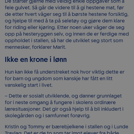
De starter gjerne med veldig enkle oppgaver som å
feie gulvet. Så går de videre til å gi hestene mat, før
de etter hvert våger seg til å børste hestene forsiktig,
og hjelpe til med å ta på seletøy og gjøre dem klare
for riding eller kjøring. Etter noen uker våger de seg
opp på hesteryggen selv, og innen de er ferdige med
oppholdet i stallen, så har de utviklet seg stort som
mennesker, forklarer Marit.
Ikke en krone i lønn
Hun kan ikke få understreket nok hvor viktig dette er
for barn og ungdom som kanskje har fått en litt
vanskelig start i livet.
– Dette er sosialt utviklende, og danner grunnlaget
for i neste omgang å fungere i skolens ordinære
læresituasjoner. Det gir også hjelp til å bli inkludert i
skolegården og i samfunnet forøvrig.
Kristin og Tommy er bærebjelkene i stallen og i Lunde
Travlag. Det er de to som tar imot elever fra både