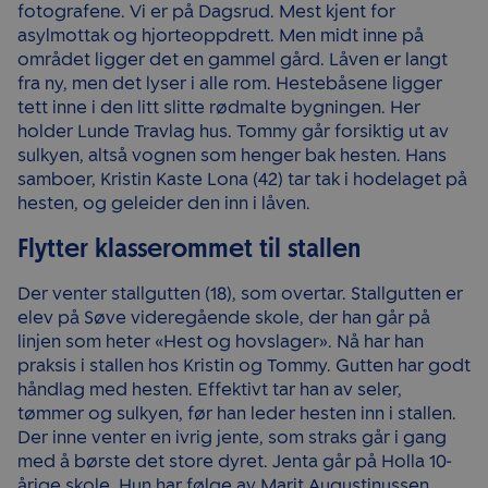
fotografene. Vi er på Dagsrud. Mest kjent for
asylmottak og hjorteoppdrett. Men midt inne på
området ligger det en gammel gård. Låven er langt
fra ny, men det lyser i alle rom. Hestebåsene ligger
tett inne i den litt slitte rødmalte bygningen. Her
holder Lunde Travlag hus. Tommy går forsiktig ut av
sulkyen, altså vognen som henger bak hesten. Hans
samboer, Kristin Kaste Lona (42) tar tak i hodelaget på
hesten, og geleider den inn i låven.
Flytter klasserommet til stallen
Der venter stallgutten (18), som overtar. Stallgutten er
elev på Søve videregående skole, der han går på
linjen som heter «Hest og hovslager». Nå har han
praksis i stallen hos Kristin og Tommy. Gutten har godt
håndlag med hesten. Effektivt tar han av seler,
tømmer og sulkyen, før han leder hesten inn i stallen.
Der inne venter en ivrig jente, som straks går i gang
med å børste det store dyret. Jenta går på Holla 10-
årige skole. Hun har følge av Marit Augustinussen.