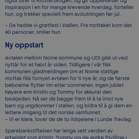
også turer til Klosterskogen, og gir opplevelser og
inspirasjon i en for mange krevende hverdag, forteller
hun, og trekker spesielt frem avslutningen før jul.
– Da hadde vi grøtfest i stallen. Fra mottaket kom det
40 personer, smiler hun.
Ny oppstart
Avtalen mellom Nome kommune og UDI gikk ut ved
nyttår for et halvt år siden. Tidligere i vår fikk
kommunen gladmeldingen om at Nome statlige
mottak fikk fornyet avtalen for ti nye år, og de første
beboerne flytter inn etter sommeren. Ingen jublet
høyere enn Kristin og Tommy for akkurat den
beskjeden. Nå ser de begge frem til å ta imot nye
barn og ungdommer i stallen, og bidra til å gi dem en
lettere inngang til det norske samfunnet.
– Vi er klare, lover de de to ildsjelene i Lunde Travlag.
Sparebankstiftelsen har lenge sett verdien av
arbeidet som Kristin, Tommy og de andre frivillige i