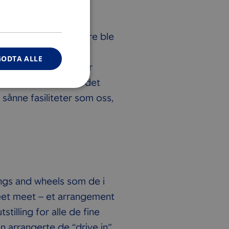
 lokaler, og som senere ble
 selv, og med flotte
GODTA ALLE
tt en boltreplass for
egen utstilling, samt det
 sånne fasiliteter som oss,
ngs and wheels som de i
et meet – et arrangement
illing for alle de fine
 arrangerte de “drive in”