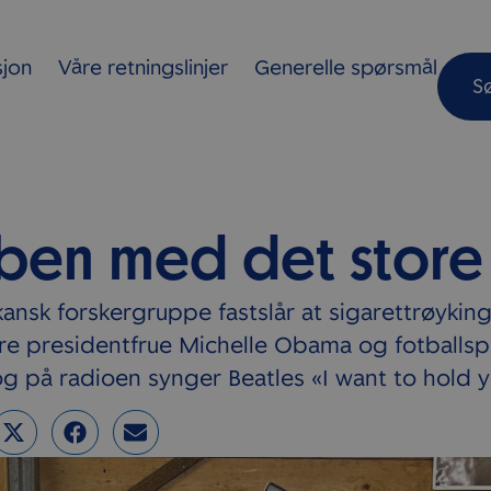
sjon
Våre retningslinjer
Generelle spørsmål
S
bben med det store 
ansk forskergruppe fastslår at sigarettrøyking 
gere presidentfrue Michelle Obama og fotballsp
 og på radioen synger Beatles «I want to hold 