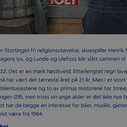
Stortinget fri religionsutøvelse, skuespiller Henrik 
gens lys, og Lunde og Ulefoss blir slått sammen ti
022. Det er en mørk høstkveld. Etterlengtet regn la
nå har vært det tørreste året på 21 år. Men i et stort
vi bilentusiastene og to av primus motorene for Stree
ngen (29), men tross sin unge alder er det ikke nye 
mot har de begge en interesse for biler, musikk, gjens
elst være fra 1964.
ghet