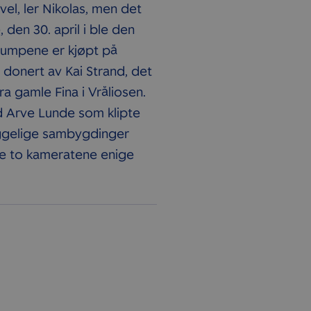
evel, ler Nikolas, men det
 den 30. april i ble den
pumpene er kjøpt på
 donert av Kai Strand, det
fra gamle Fina i Vråliosen.
d Arve Lunde som klipte
hyggelige sambygdinger
de to kameratene enige