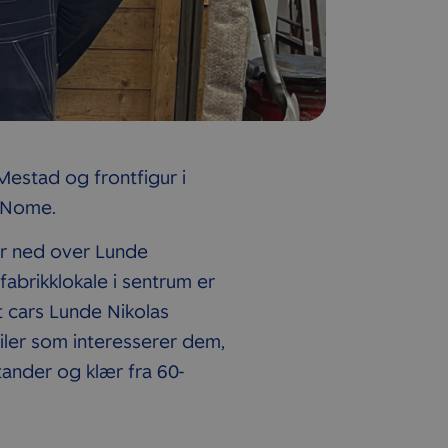
Mestad og frontfigur i
l Nome.
ver ned over Lunde
 fabrikklokale i sentrum er
t cars Lunde Nikolas
biler som interesserer dem,
tander og klær fra 60-