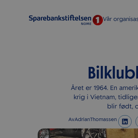
Vår organisa
Bilklu
Året er 1964. En amerik
krig i Vietnam, tidli
blir født,
Av
Adrian
Thomassen