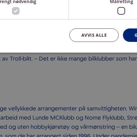
trengt nødvendig
Målretting
eresserte
Lunde fabrikklokalene der yrkesskolen i sin tid hadde
million kroner. Bilklubben har pusset opp hele bygget
AVVIS ALLE
stort sofaområde, bilplakater på veggene har det bli
t i lokale står det aller helligste. Trollbil nr 5 med 
av Troll-båt. – Det er ikke mange bilklubber som har
nge vellykkede arrangementer på samvittigheten. Wi
marbeid med Lunde MCKlubb og Nome Flyklubb, Stre
ed og uten hobbykjøretøy og vårmønstring – en bilutst
n, som de har arrangert siden 1996. Under pandemien