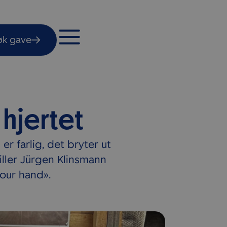
øk gave
hjertet
er farlig, det bryter ut
iller Jürgen Klinsmann
your hand».