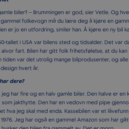
amle biler? – Brummingen er god, sier Vetle. Og hver
n gammel folkevogn må du lære deg å kjøre en gamm
den er jo en utfordring, smiler han. Å kjøre en ny bil ka
0-tallet i USA var bilens sted og tidsalder. Det var da 
r alvor fart. Bilen har gitt folk frihetsfølelse, at du 
en tiden var det utrolig mange bilprodusenter, og a
 design hvert år.
har dere?
at jeg har fire og en halv gamle biler. Den halve er e
kt som jakthytte. Den har en vedovn med pipe gjenno
 vet hva jeg skal med enda. Kassebilen var et låvefu
 1976. Jeg har også en gammel Amazon som har gått 
husker den bilen fra gammelt av. Det er moro.