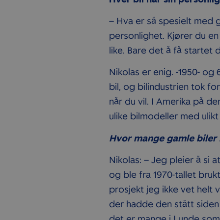
– Hva er så spesielt med g
personlighet. Kjører du e
like. Bare det å få startet 
Nikolas er enig. -1950- og 6
bil, og bilindustrien tok fo
når du vil. I Amerika på d
ulike bilmodeller med ulikt
Hvor mange gamle biler 
Nikolas: – Jeg pleier å si 
og ble fra 1970-tallet bru
prosjekt jeg ikke vet helt
der hadde den stått siden
det er mange i Lunde som 