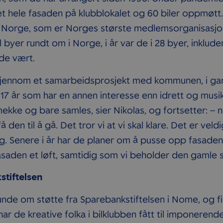
t hele fasaden på klubblokalet og 60 biler oppmøtt.
 Norge, som er Norges største medlemsorganisasjon
l byer rundt om i Norge, i år var de i 28 byer, inkluder
de vært.
 gjennom et samarbeidsprosjekt med kommunen, i g
7 år som har en annen interesse enn idrett og musik
kke og bare samles, sier Nikolas, og fortsetter: – 
 få den til å gå. Det tror vi at vi skal klare. Det er v
ng. Senere i år har de planer om å pusse opp fasaden
i fasaden et løft, samtidig som vi beholder den gamle st
stiftelsen
unde om støtte fra Sparebankstiftelsen i Nome, og fik
 de kreative folka i bilklubben fått til imponerende 