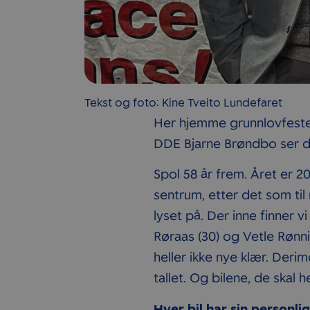
Tekst og foto: Kine Tveito Lundefaret
Her hjemme grunnlovfester 
DDE Bjarne Brøndbo ser da
Spol 58 år frem. Året er 2
sentrum, etter det som til 
lyset på. Der inne finner 
Røraas (30) og Vetle Rønni
heller ikke nye klær. Deri
tallet. Og bilene, de skal h
Hver bil har sin personli