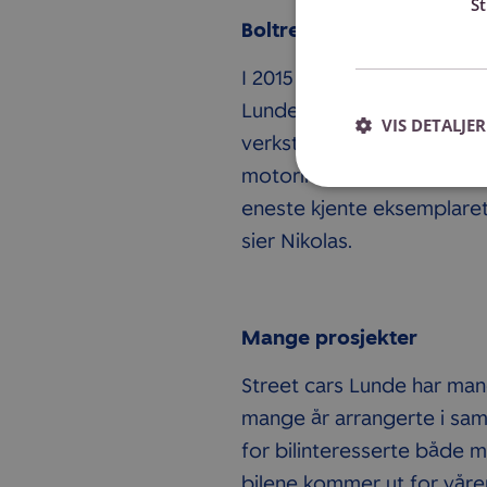
S
Boltreplass for motorint
I 2015 kjøpte Street cars 
Lunde taxisentral, for én 
VIS DETALJER
verksteder, egen bar med 
motorinteresserte. Og inners
eneste kjente eksemplaret 
sier Nikolas.
Mange prosjekter
Street cars Lunde har ma
mange år arrangerte i sa
for bilinteresserte både m
bilene kommer ut for våre