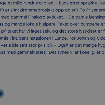
ge et miljø rundt trollbilen. – Budsjettet sprakk allik
e få et sånt drømmeprosjekt opp og stå. To år senere,
n med gammel Finalogo avduket. – De gamle bensin
oss og mange lokale hjelpere. Taket over pumpene er
på taket har vi laget selv, og det store lysskiltet er 
amle Fina bensinstasjonen i Lunde, Tor Johan og Od
g Vetle ble satt stor pris på. – Også er det mange 
oss med gammelt stæsj. Det synes vi er koselig, er 